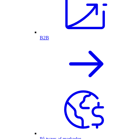
B2B
På tværs af markeder