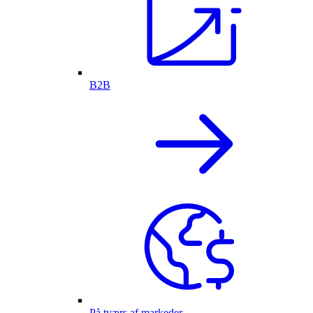
B2B
På tværs af markeder