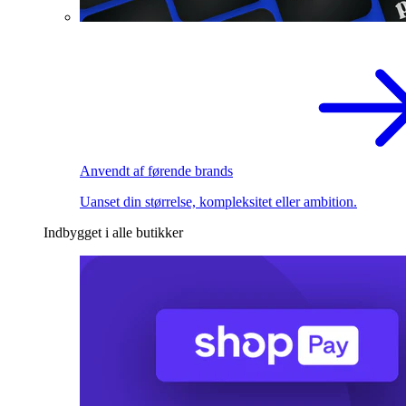
Anvendt af førende brands
Uanset din størrelse, kompleksitet eller ambition.
Indbygget i alle butikker