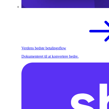
Verdens bedste betalingsflow
Dokumenteret til at konvertere bedre.