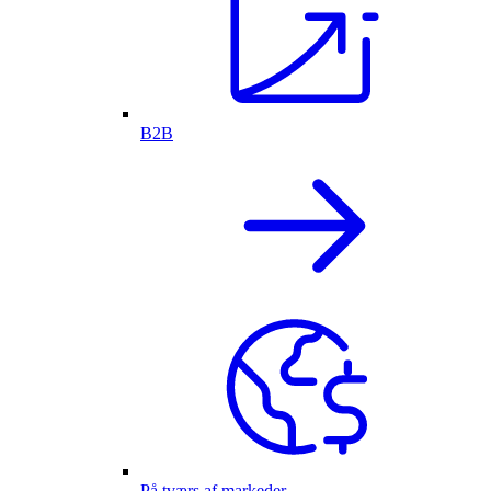
B2B
På tværs af markeder