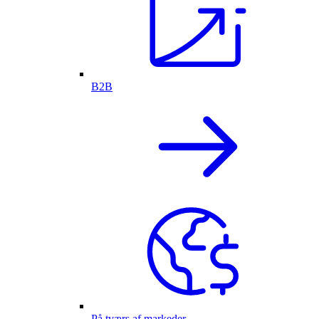
B2B
På tværs af markeder