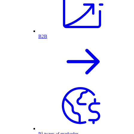
B2B
På tværs af markeder