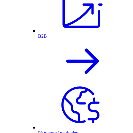
B2B
På tværs af markeder