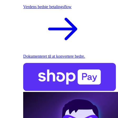
Verdens bedste betalingsflow
Dokumenteret til at konvertere bedre.