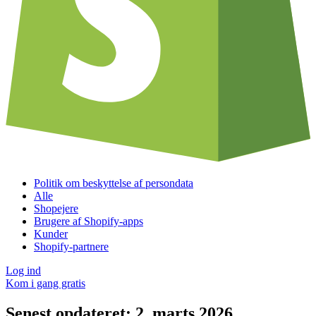
Politik om beskyttelse af persondata
Alle
Shopejere
Brugere af Shopify-apps
Kunder
Shopify-partnere
Log ind
Kom i gang gratis
Senest opdateret: 2. marts 2026