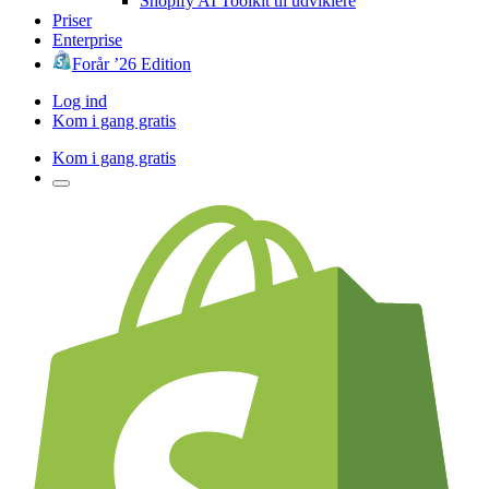
Shopify AI Toolkit til udviklere
Priser
Enterprise
Forår ’26 Edition
Log ind
Kom i gang gratis
Kom i gang gratis