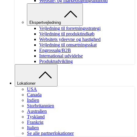
Website- og markedsføringsindhold
Ekspertvejledning
Vejledning til forretningsstrategi
Vejledning til produktindkøb
Websitets ydeevne og hastighed
Vejledning til omsætningsskat
Engrossalg/B2B
International udvidelse
Produktudvikling
Lokationer
USA
Canada
Indien
Storbritannien
Australien
Tyskland
Frankrig
Italien
Se alle partnerlokationer