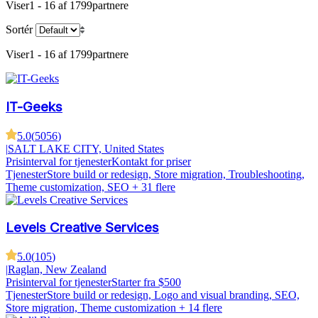
Viser
1 - 16 af 1799
partnere
Sortér
Viser
1 - 16 af 1799
partnere
IT-Geeks
5.0
(
5056
)
|
SALT LAKE CITY, United States
Prisinterval for tjenester
Kontakt for priser
Tjenester
Store build or redesign, Store migration, Troubleshooting,
Theme customization, SEO
+ 31 flere
Levels Creative Services
5.0
(
105
)
|
Raglan, New Zealand
Prisinterval for tjenester
Starter fra $500
Tjenester
Store build or redesign, Logo and visual branding, SEO,
Store migration, Theme customization
+ 14 flere