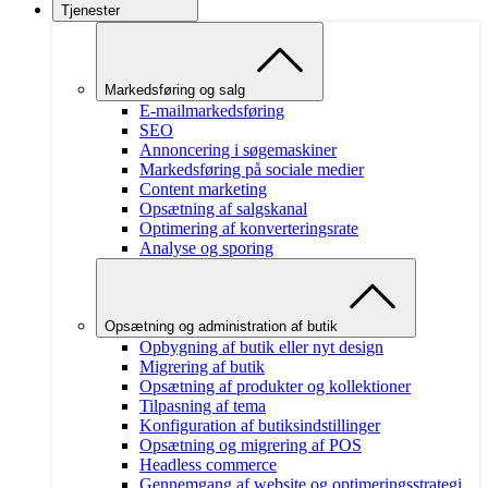
Tjenester
Markedsføring og salg
E-mailmarkedsføring
SEO
Annoncering i søgemaskiner
Markedsføring på sociale medier
Content marketing
Opsætning af salgskanal
Optimering af konverteringsrate
Analyse og sporing
Opsætning og administration af butik
Opbygning af butik eller nyt design
Migrering af butik
Opsætning af produkter og kollektioner
Tilpasning af tema
Konfiguration af butiksindstillinger
Opsætning og migrering af POS
Headless commerce
Gennemgang af website og optimeringsstrategi