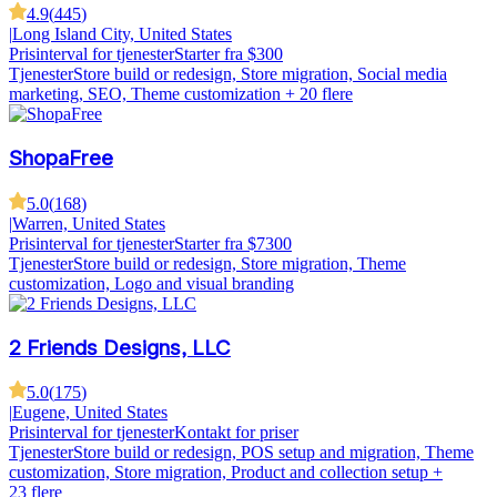
4.9
(
445
)
|
Long Island City, United States
Prisinterval for tjenester
Starter fra $300
Tjenester
Store build or redesign, Store migration, Social media
marketing, SEO, Theme customization
+ 20 flere
ShopaFree
5.0
(
168
)
|
Warren, United States
Prisinterval for tjenester
Starter fra $7300
Tjenester
Store build or redesign, Store migration, Theme
customization, Logo and visual branding
2 Friends Designs, LLC
5.0
(
175
)
|
Eugene, United States
Prisinterval for tjenester
Kontakt for priser
Tjenester
Store build or redesign, POS setup and migration, Theme
customization, Store migration, Product and collection setup
+
23 flere