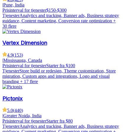
|
Pune, India
Prisinterval for tjenester
$150-$300
Tjenester
Analytics and tracking, Banner ads, Business strategy
guidance, Content marketing, Conversion rate optimization
+
30 flere
Vertex Dimension
4.9
(
153
)
|
Mississauga, Canada
Prisinterval for tjenester
Starter fra $100
Tjenester
Store build or redesign, Theme customization, Store
migration, Custom apps and integrations, Logo and visual
branding
+ 17 flere
Pictonix
5.0
(
440
)
|
Greater Noida, India
Prisinterval for tjenester
Starter fra $80
Tjenester
Analytics and tracking, Banner ads, Business strategy
guidance, Content marketing, Conversion rate optimization
+