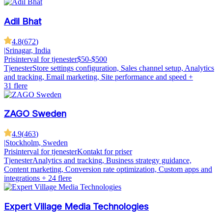
Adil Bhat
4.8
(
672
)
|
Srinagar, India
Prisinterval for tjenester
$50-$500
Tjenester
Store settings configuration, Sales channel setup, Analytics
and tracking, Email marketing, Site performance and speed
+
31 flere
ZAGO Sweden
4.9
(
463
)
|
Stockholm, Sweden
Prisinterval for tjenester
Kontakt for priser
Tjenester
Analytics and tracking, Business strategy guidance,
Content marketing, Conversion rate optimization, Custom apps and
integrations
+ 24 flere
Expert Village Media Technologies