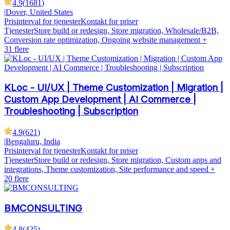
4.9
(
1681
)
|
Dover, United States
Prisinterval for tjenester
Kontakt for priser
Tjenester
Store build or redesign, Store migration, Wholesale/B2B,
Conversion rate optimization, Ongoing website management
+
31 flere
KLoc - UI/UX | Theme Customization | Migration |
Custom App Development | AI Commerce |
Troubleshooting | Subscription
4.9
(
621
)
|
Bengaluru, India
Prisinterval for tjenester
Kontakt for priser
Tjenester
Store build or redesign, Store migration, Custom apps and
integrations, Theme customization, Site performance and speed
+
20 flere
BMCONSULTING
4.8
(
425
)