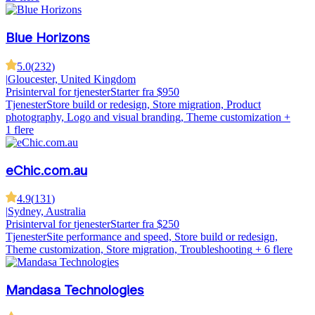
Blue Horizons
5.0
(
232
)
|
Gloucester, United Kingdom
Prisinterval for tjenester
Starter fra $950
Tjenester
Store build or redesign, Store migration, Product
photography, Logo and visual branding, Theme customization
+
1 flere
eChic.com.au
4.9
(
131
)
|
Sydney, Australia
Prisinterval for tjenester
Starter fra $250
Tjenester
Site performance and speed, Store build or redesign,
Theme customization, Store migration, Troubleshooting
+ 6 flere
Mandasa Technologies