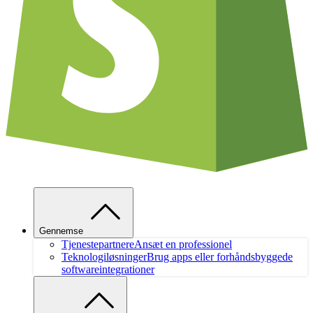
Gennemse
Tjenestepartnere
Ansæt en professionel
Teknologiløsninger
Brug apps eller forhåndsbyggede
softwareintegrationer