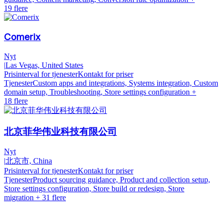
19 flere
Comerix
Nyt
|
Las Vegas, United States
Prisinterval for tjenester
Kontakt for priser
Tjenester
Custom apps and integrations, Systems integration, Custom
domain setup, Troubleshooting, Store settings configuration
+
18 flere
北京菲华伟业科技有限公司
Nyt
|
北京市, China
Prisinterval for tjenester
Kontakt for priser
Tjenester
Product sourcing guidance, Product and collection setup,
Store settings configuration, Store build or redesign, Store
migration
+ 31 flere