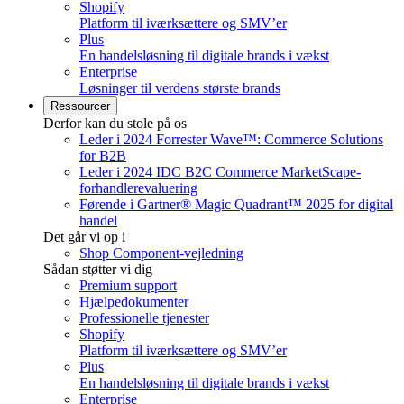
Shopify
Platform til iværksættere og SMV’er
Plus
En handelsløsning til digitale brands i vækst
Enterprise
Løsninger til verdens største brands
Ressourcer
Derfor kan du stole på os
Leder i 2024 Forrester Wave™: Commerce Solutions
for B2B
Leder i 2024 IDC B2C Commerce MarketScape-
forhandlerevaluering
Førende i Gartner® Magic Quadrant™ 2025 for digital
handel
Det går vi op i
Shop Component-vejledning
Sådan støtter vi dig
Premium support
Hjælpedokumenter
Professionelle tjenester
Shopify
Platform til iværksættere og SMV’er
Plus
En handelsløsning til digitale brands i vækst
Enterprise