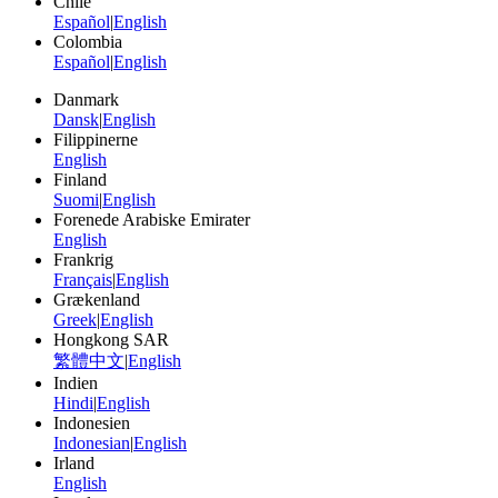
Chile
Español
|
English
Colombia
Español
|
English
Danmark
Dansk
|
English
Filippinerne
English
Finland
Suomi
|
English
Forenede Arabiske Emirater
English
Frankrig
Français
|
English
Grækenland
Greek
|
English
Hongkong SAR
繁體中文
|
English
Indien
Hindi
|
English
Indonesien
Indonesian
|
English
Irland
English