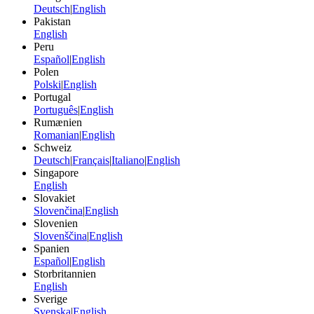
Deutsch
|
English
Pakistan
English
Peru
Español
|
English
Polen
Polski
|
English
Portugal
Português
|
English
Rumænien
Romanian
|
English
Schweiz
Deutsch
|
Français
|
Italiano
|
English
Singapore
English
Slovakiet
Slovenčina
|
English
Slovenien
Slovenščina
|
English
Spanien
Español
|
English
Storbritannien
English
Sverige
Svenska
|
English