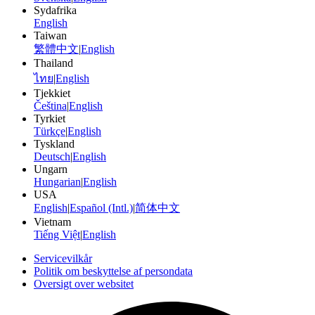
Sydafrika
English
Taiwan
繁體中文
|
English
Thailand
ไทย
|
English
Tjekkiet
Čeština
|
English
Tyrkiet
Türkçe
|
English
Tyskland
Deutsch
|
English
Ungarn
Hungarian
|
English
USA
English
|
Español (Intl.)
|
简体中文
Vietnam
Tiếng Việt
|
English
Servicevilkår
Politik om beskyttelse af persondata
Oversigt over websitet