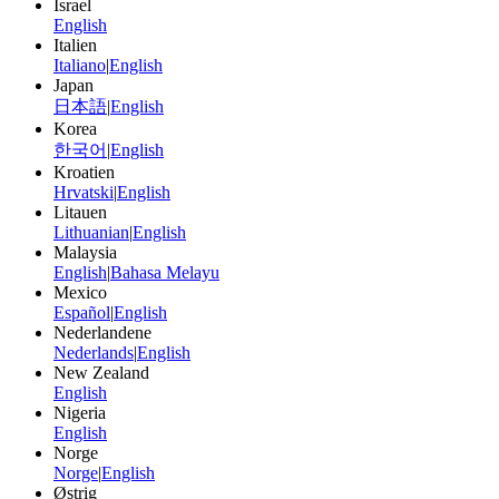
Israel
English
Italien
Italiano
|
English
Japan
日本語
|
English
Korea
한국어
|
English
Kroatien
Hrvatski
|
English
Litauen
Lithuanian
|
English
Malaysia
English
|
Bahasa Melayu
Mexico
Español
|
English
Nederlandene
Nederlands
|
English
New Zealand
English
Nigeria
English
Norge
Norge
|
English
Østrig