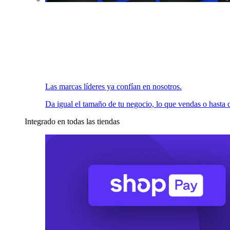
Las marcas líderes ya confían en nosotros.
Da igual el tamaño de tu negocio, lo que vendas o hasta d
Integrado en todas las tiendas