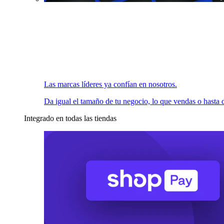
Las marcas líderes ya confían en nosotros.
Da igual el tamaño de tu negocio, lo que vendas o hasta d
Integrado en todas las tiendas