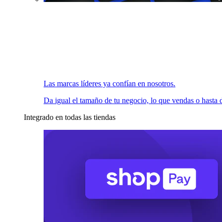
Las marcas líderes ya confían en nosotros.
Da igual el tamaño de tu negocio, lo que vendas o hasta d
Integrado en todas las tiendas