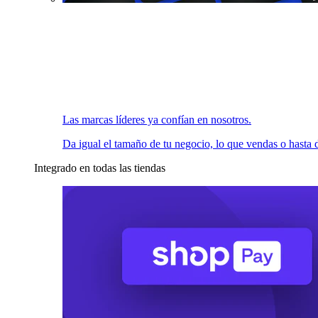
Las marcas líderes ya confían en nosotros.
Da igual el tamaño de tu negocio, lo que vendas o hasta d
Integrado en todas las tiendas