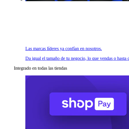
Las marcas líderes ya confían en nosotros.
Da igual el tamaño de tu negocio, lo que vendas o hasta d
Integrado en todas las tiendas