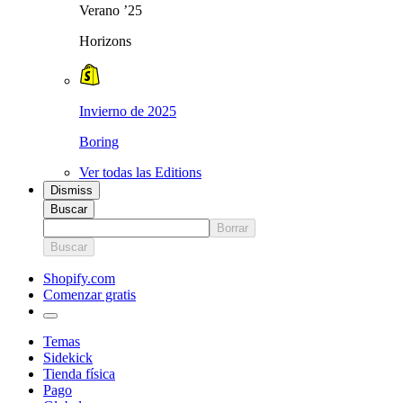
Verano ’25
Horizons
Invierno de 2025
Boring
Ver todas las Editions
Dismiss
Buscar
Borrar
Buscar
Shopify.com
Comenzar gratis
Temas
Sidekick
Tienda física
Pago