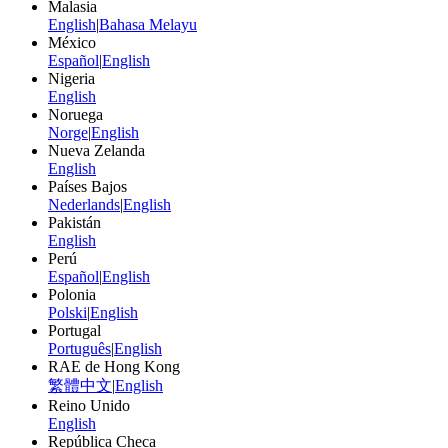
Malasia
English
|
Bahasa Melayu
México
Español
|
English
Nigeria
English
Noruega
Norge
|
English
Nueva Zelanda
English
Países Bajos
Nederlands
|
English
Pakistán
English
Perú
Español
|
English
Polonia
Polski
|
English
Portugal
Português
|
English
RAE de Hong Kong
繁體中文
|
English
Reino Unido
English
República Checa