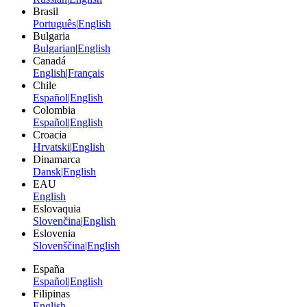
Brasil
Português
|
English
Bulgaria
Bulgarian
|
English
Canadá
English
|
Français
Chile
Español
|
English
Colombia
Español
|
English
Croacia
Hrvatski
|
English
Dinamarca
Dansk
|
English
EAU
English
Eslovaquia
Slovenčina
|
English
Eslovenia
Slovenščina
|
English
España
Español
|
English
Filipinas
English