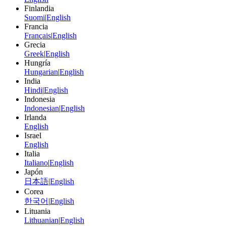
Finlandia
Suomi
|
English
Francia
Français
|
English
Grecia
Greek
|
English
Hungría
Hungarian
|
English
India
Hindi
|
English
Indonesia
Indonesian
|
English
Irlanda
English
Israel
English
Italia
Italiano
|
English
Japón
日本語
|
English
Corea
한국어
|
English
Lituania
Lithuanian
|
English