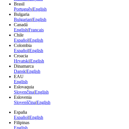
Brasil
Português
|
English
Bulgaria
Bulgarian
|
English
Canadá
English
|
Français
Chile
Español
|
English
Colombia
Español
|
English
Croacia
Hrvatski
|
English
Dinamarca
Dansk
|
English
EAU
English
Eslovaquia
Slovenčina
|
English
Eslovenia
Slovenščina
|
English
España
Español
|
English
Filipinas
English