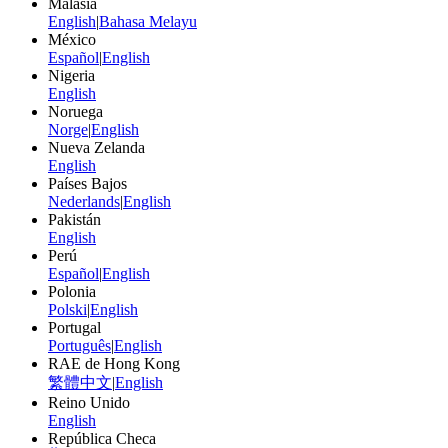
Malasia
English
|
Bahasa Melayu
México
Español
|
English
Nigeria
English
Noruega
Norge
|
English
Nueva Zelanda
English
Países Bajos
Nederlands
|
English
Pakistán
English
Perú
Español
|
English
Polonia
Polski
|
English
Portugal
Português
|
English
RAE de Hong Kong
繁體中文
|
English
Reino Unido
English
República Checa