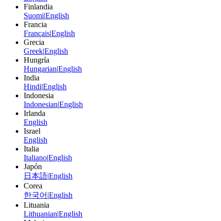
Finlandia
Suomi
|
English
Francia
Français
|
English
Grecia
Greek
|
English
Hungría
Hungarian
|
English
India
Hindi
|
English
Indonesia
Indonesian
|
English
Irlanda
English
Israel
English
Italia
Italiano
|
English
Japón
日本語
|
English
Corea
한국어
|
English
Lituania
Lithuanian
|
English