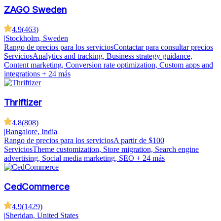
ZAGO Sweden
4.9
(
463
)
|
Stockholm, Sweden
Rango de precios para los servicios
Contactar para consultar precios
Servicios
Analytics and tracking, Business strategy guidance,
Content marketing, Conversion rate optimization, Custom apps and
integrations
+ 24 más
Thriftizer
4.8
(
808
)
|
Bangalore, India
Rango de precios para los servicios
A partir de $100
Servicios
Theme customization, Store migration, Search engine
advertising, Social media marketing, SEO
+ 24 más
CedCommerce
4.9
(
1429
)
|
Sheridan, United States