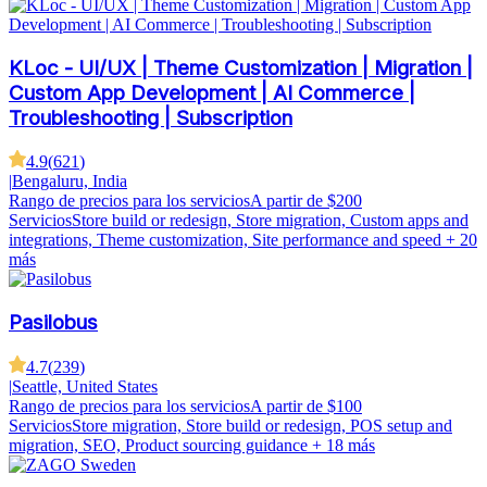
KLoc - UI/UX | Theme Customization | Migration |
Custom App Development | AI Commerce |
Troubleshooting | Subscription
4.9
(
621
)
|
Bengaluru, India
Rango de precios para los servicios
A partir de $200
Servicios
Store build or redesign, Store migration, Custom apps and
integrations, Theme customization, Site performance and speed
+ 20
más
Pasilobus
4.7
(
239
)
|
Seattle, United States
Rango de precios para los servicios
A partir de $100
Servicios
Store migration, Store build or redesign, POS setup and
migration, SEO, Product sourcing guidance
+ 18 más