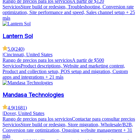
Rango de precios para los servicios
A partir de $120
Servicios
Store build or redesign, Troubleshooting, Conversion rate
optimization, Site performance and speed, Sales channel setup
+ 25
más
Lantern Sol
5.0
(
240
)
|
Cincinnati, United States
Rango de precios para los servicios
A partir de $500
Servicios
Product descriptions, Website and marketing content,
Product and collection setup, POS setup and migration, Custom
apps and integrations
+ 21 más
Mandasa Technologies
4.9
(
1681
)
|
Dover, United States
Rango de precios para los servicios
Contactar para consultar precios
Servicios
Store build or redesign, Store migration, Wholesale/B2B,
Conversion rate optimization, Ongoing website management
+ 31
más