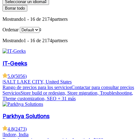
Seleccionar un idioma
Borrar todo
Mostrando
1 - 16 de 2174
partners
Ordenar
Mostrando
1 - 16 de 2174
partners
IT-Geeks
5.0
(
5056
)
|
SALT LAKE CITY, United States
Rango de precios para los servicios
Contactar para consultar precios
Servicios
Store build or redesign, Store migration, Troubleshooting,
Theme customization, SEO
+ 31 más
Parkhya Solutions
4.8
(
2473
)
|
Indore, India