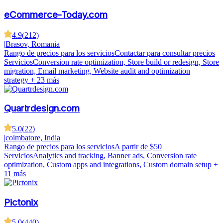
eCommerce-Today.com
4.9
(
212
)
|
Brasov, Romania
Rango de precios para los servicios
Contactar para consultar precios
Servicios
Conversion rate optimization, Store build or redesign, Store
migration, Email marketing, Website audit and optimization
strategy
+ 23 más
Quartrdesign.com
5.0
(
22
)
|
coimbatore, India
Rango de precios para los servicios
A partir de $50
Servicios
Analytics and tracking, Banner ads, Conversion rate
optimization, Custom apps and integrations, Custom domain setup
+
11 más
Pictonix
5.0
(
440
)