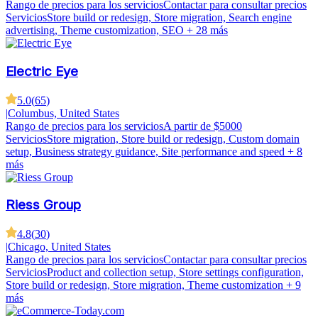
Rango de precios para los servicios
Contactar para consultar precios
Servicios
Store build or redesign, Store migration, Search engine
advertising, Theme customization, SEO
+ 28 más
Electric Eye
5.0
(
65
)
|
Columbus, United States
Rango de precios para los servicios
A partir de $5000
Servicios
Store migration, Store build or redesign, Custom domain
setup, Business strategy guidance, Site performance and speed
+ 8
más
Riess Group
4.8
(
30
)
|
Chicago, United States
Rango de precios para los servicios
Contactar para consultar precios
Servicios
Product and collection setup, Store settings configuration,
Store build or redesign, Store migration, Theme customization
+ 9
más