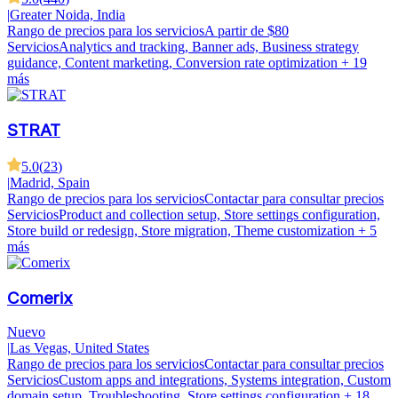
|
Greater Noida, India
Rango de precios para los servicios
A partir de $80
Servicios
Analytics and tracking, Banner ads, Business strategy
guidance, Content marketing, Conversion rate optimization
+ 19
más
STRAT
5.0
(
23
)
|
Madrid, Spain
Rango de precios para los servicios
Contactar para consultar precios
Servicios
Product and collection setup, Store settings configuration,
Store build or redesign, Store migration, Theme customization
+ 5
más
Comerix
Nuevo
|
Las Vegas, United States
Rango de precios para los servicios
Contactar para consultar precios
Servicios
Custom apps and integrations, Systems integration, Custom
domain setup, Troubleshooting, Store settings configuration
+ 18