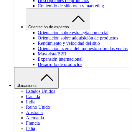
Descripciones de productos
Contenido de sitio web y marketing
Orientación de expertos
Orientación sobre estrategia comercial
Orientación sobre adquisición de productos
Rendimiento y velocidad del sitio
Orientación acerca del impuesto sobre las ventas
Mayorista/B2B
Expansión internacional
Desarrollo de productos
Ubicaciones
Estados Unidos
Canadá
India
Reino Unido
Australia
Alemania
Francia
Italia