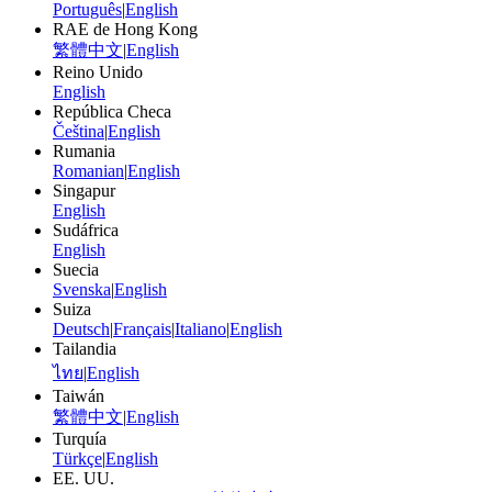
Português
|
English
RAE de Hong Kong
繁體中文
|
English
Reino Unido
English
República Checa
Čeština
|
English
Rumania
Romanian
|
English
Singapur
English
Sudáfrica
English
Suecia
Svenska
|
English
Suiza
Deutsch
|
Français
|
Italiano
|
English
Tailandia
ไทย
|
English
Taiwán
繁體中文
|
English
Turquía
Türkçe
|
English
EE. UU.