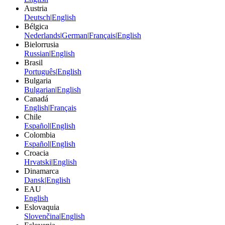
Austria
Deutsch
|
English
Bélgica
Nederlands
|
German
|
Français
|
English
Bielorrusia
Russian
|
English
Brasil
Português
|
English
Bulgaria
Bulgarian
|
English
Canadá
English
|
Français
Chile
Español
|
English
Colombia
Español
|
English
Croacia
Hrvatski
|
English
Dinamarca
Dansk
|
English
EAU
English
Eslovaquia
Slovenčina
|
English