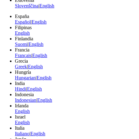
Eslovenia
Slovenščina
|
English
España
Español
|
English
Filipinas
English
Finlandia
Suomi
|
English
Francia
Français
|
English
Grecia
Greek
|
English
Hungría
Hungarian
|
English
India
Hindi
|
English
Indonesia
Indonesian
|
English
Irlanda
English
Israel
English
Italia
Italiano
|
English