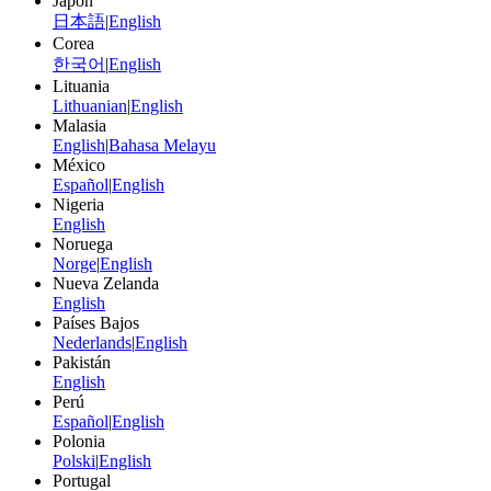
Japón
日本語
|
English
Corea
한국어
|
English
Lituania
Lithuanian
|
English
Malasia
English
|
Bahasa Melayu
México
Español
|
English
Nigeria
English
Noruega
Norge
|
English
Nueva Zelanda
English
Países Bajos
Nederlands
|
English
Pakistán
English
Perú
Español
|
English
Polonia
Polski
|
English
Portugal