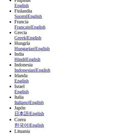
Filipinas
English
Finlandia
Suomi
|
English
Francia
Français
|
English
Grecia
Greek
|
English
Hungría
Hungarian
|
English
India
Hindi
|
English
Indonesia
Indonesian
|
English
Irlanda
English
Israel
English
Italia
Italiano
|
English
Japón
日本語
|
English
Corea
한국어
|
English
Lituania