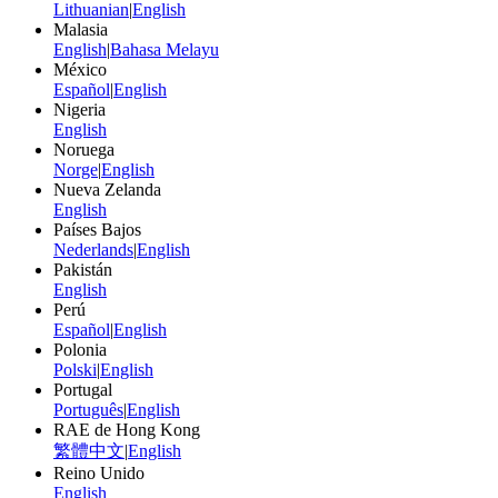
Lithuanian
|
English
Malasia
English
|
Bahasa Melayu
México
Español
|
English
Nigeria
English
Noruega
Norge
|
English
Nueva Zelanda
English
Países Bajos
Nederlands
|
English
Pakistán
English
Perú
Español
|
English
Polonia
Polski
|
English
Portugal
Português
|
English
RAE de Hong Kong
繁體中文
|
English
Reino Unido
English