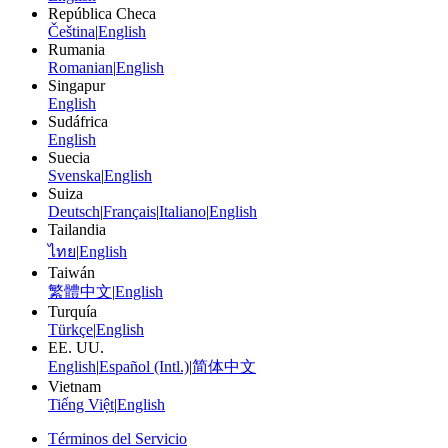
República Checa
Čeština
|
English
Rumania
Romanian
|
English
Singapur
English
Sudáfrica
English
Suecia
Svenska
|
English
Suiza
Deutsch
|
Français
|
Italiano
|
English
Tailandia
ไทย
|
English
Taiwán
繁體中文
|
English
Turquía
Türkçe
|
English
EE. UU.
English
|
Español (Intl.)
|
简体中文
Vietnam
Tiếng Việt
|
English
Términos del Servicio