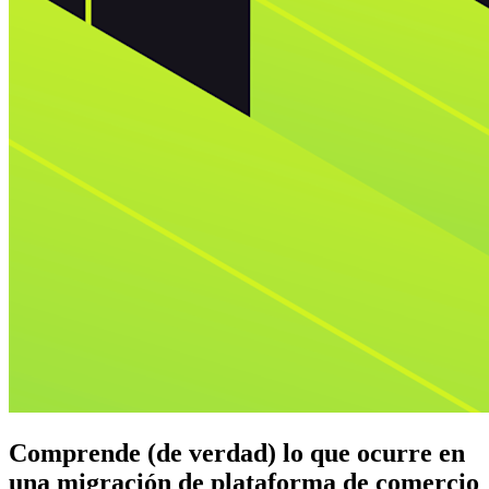
Comprende (de verdad) lo que ocurre en
una migración de plataforma de comercio