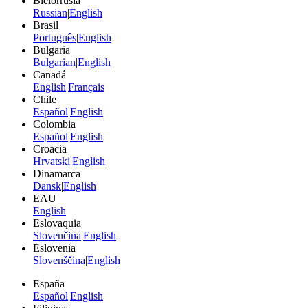
Bielorrusia
Russian
|
English
Brasil
Português
|
English
Bulgaria
Bulgarian
|
English
Canadá
English
|
Français
Chile
Español
|
English
Colombia
Español
|
English
Croacia
Hrvatski
|
English
Dinamarca
Dansk
|
English
EAU
English
Eslovaquia
Slovenčina
|
English
Eslovenia
Slovenščina
|
English
España
Español
|
English