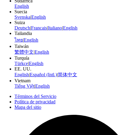
Sudáfrica
English
Suecia
Svenska
|
English
Suiza
Deutsch
|
Français
|
Italiano
|
English
Tailandia
ไทย
|
English
Taiwán
繁體中文
|
English
Turquía
Türkçe
|
English
EE. UU.
English
|
Español (Intl.)
|
简体中文
Vietnam
Tiếng Việt
|
English
Términos del Servicio
Política de privacidad
Mapa del sitio