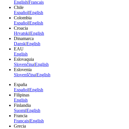
English
|
Français
Chile
Español
|
English
Colombia
Español
|
English
Croacia
Hrvatski
|
English
Dinamarca
Dansk
|
English
EAU
English
Eslovaquia
Slovenčina
|
English
Eslovenia
Slovenščina
|
English
España
Español
|
English
Filipinas
English
Finlandia
Suomi
|
English
Francia
Français
|
English
Grecia