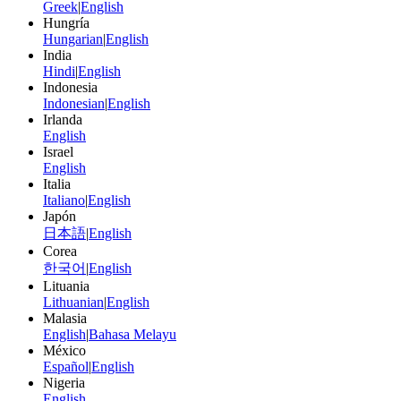
Greek
|
English
Hungría
Hungarian
|
English
India
Hindi
|
English
Indonesia
Indonesian
|
English
Irlanda
English
Israel
English
Italia
Italiano
|
English
Japón
日本語
|
English
Corea
한국어
|
English
Lituania
Lithuanian
|
English
Malasia
English
|
Bahasa Melayu
México
Español
|
English
Nigeria
English