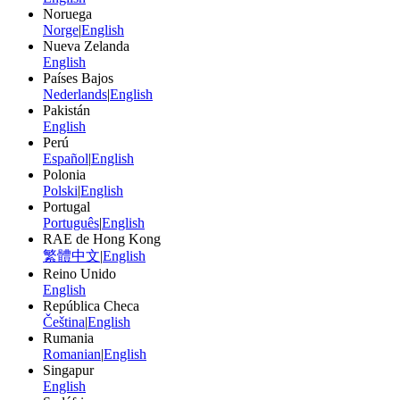
Noruega
Norge
|
English
Nueva Zelanda
English
Países Bajos
Nederlands
|
English
Pakistán
English
Perú
Español
|
English
Polonia
Polski
|
English
Portugal
Português
|
English
RAE de Hong Kong
繁體中文
|
English
Reino Unido
English
República Checa
Čeština
|
English
Rumania
Romanian
|
English
Singapur
English