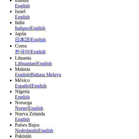
Irlanda
English
Israel
English
Italia
Italiano
|
English
Japón
日本語
|
English
Corea
한국어
|
English
Lituania
Lithuanian
|
English
Malasia
English
|
Bahasa Melayu
México
Español
|
English
Nigeria
English
Noruega
Norge
|
English
Nueva Zelanda
English
Países Bajos
Nederlands
|
English
Pakistán