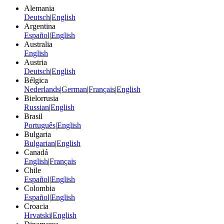
Alemania
Deutsch
|
English
Argentina
Español
|
English
Australia
English
Austria
Deutsch
|
English
Bélgica
Nederlands
|
German
|
Français
|
English
Bielorrusia
Russian
|
English
Brasil
Português
|
English
Bulgaria
Bulgarian
|
English
Canadá
English
|
Français
Chile
Español
|
English
Colombia
Español
|
English
Croacia
Hrvatski
|
English