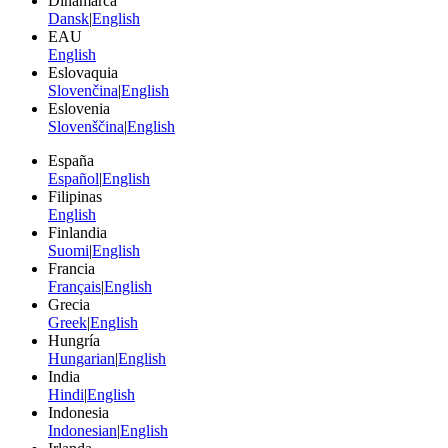
Dinamarca
Dansk
|
English
EAU
English
Eslovaquia
Slovenčina
|
English
Eslovenia
Slovenščina
|
English
España
Español
|
English
Filipinas
English
Finlandia
Suomi
|
English
Francia
Français
|
English
Grecia
Greek
|
English
Hungría
Hungarian
|
English
India
Hindi
|
English
Indonesia
Indonesian
|
English