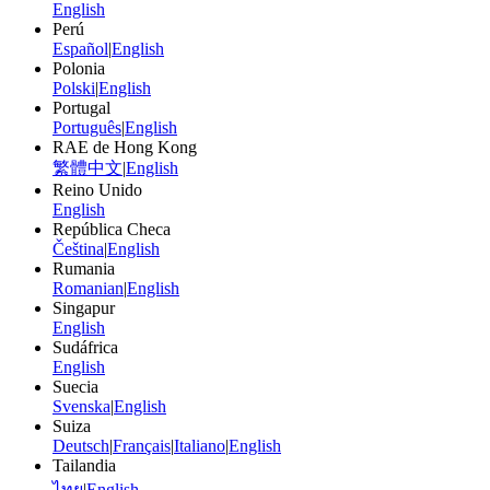
English
Perú
Español
|
English
Polonia
Polski
|
English
Portugal
Português
|
English
RAE de Hong Kong
繁體中文
|
English
Reino Unido
English
República Checa
Čeština
|
English
Rumania
Romanian
|
English
Singapur
English
Sudáfrica
English
Suecia
Svenska
|
English
Suiza
Deutsch
|
Français
|
Italiano
|
English
Tailandia
ไทย
|
English