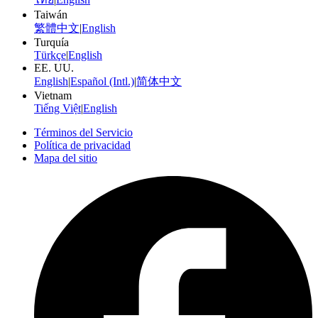
Taiwán
繁體中文
|
English
Turquía
Türkçe
|
English
EE. UU.
English
|
Español (Intl.)
|
简体中文
Vietnam
Tiếng Việt
|
English
Términos del Servicio
Política de privacidad
Mapa del sitio