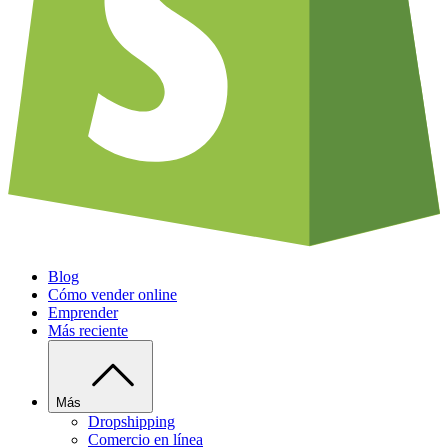
Blog
Cómo vender online
Emprender
Más reciente
Más
Dropshipping
Comercio en línea