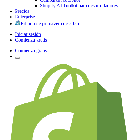
Shopify AI Toolkit para desarrolladores
Precios
Enterprise
Edition de primavera de 2026
Iniciar sesión
Comienza gratis
Comienza gratis