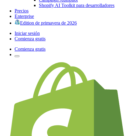
Shopify AI Toolkit para desarrolladores
Precios
Enterprise
Edition de primavera de 2026
Iniciar sesión
Comienza gratis
Comienza gratis