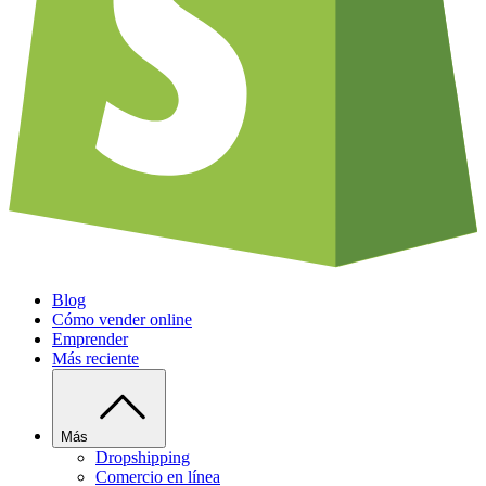
Blog
Cómo vender online
Emprender
Más reciente
Más
Dropshipping
Comercio en línea