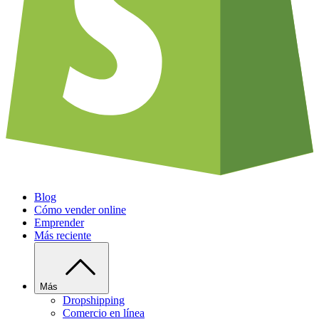
Blog
Cómo vender online
Emprender
Más reciente
Más
Dropshipping
Comercio en línea