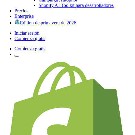
Shopify AI Toolkit para desarrolladores
Precios
Enterprise
Edition de primavera de 2026
Iniciar sesión
Comienza gratis
Comienza gratis