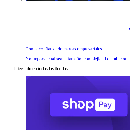
Con la confianza de marcas empresariales
No importa cuál sea tu tamaño, complejidad o ambición.
Integrado en todas las tiendas