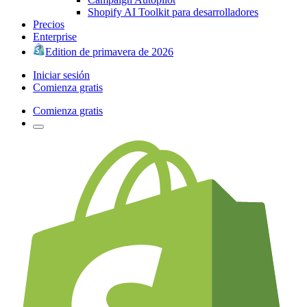
Shopify AI Toolkit para desarrolladores
Precios
Enterprise
Edition de primavera de 2026
Iniciar sesión
Comienza gratis
Comienza gratis