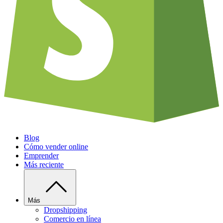
Blog
Cómo vender online
Emprender
Más reciente
Más
Dropshipping
Comercio en línea