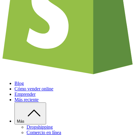
Blog
Cómo vender online
Emprender
Más reciente
Más
Dropshipping
Comercio en línea