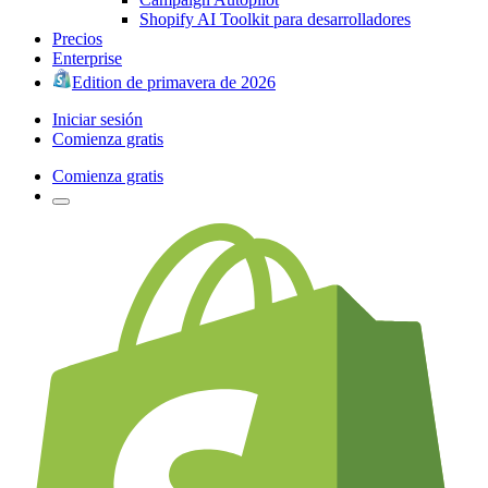
Shopify AI Toolkit para desarrolladores
Precios
Enterprise
Edition de primavera de 2026
Iniciar sesión
Comienza gratis
Comienza gratis