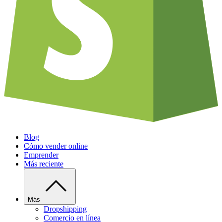
Blog
Cómo vender online
Emprender
Más reciente
Más
Dropshipping
Comercio en línea