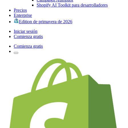
Shopify AI Toolkit para desarrolladores
Precios
Enterprise
Edition de primavera de 2026
Iniciar sesión
Comienza gratis
Comienza gratis