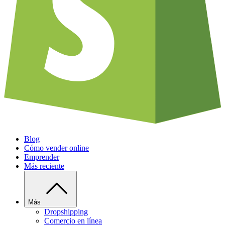
Blog
Cómo vender online
Emprender
Más reciente
Más
Dropshipping
Comercio en línea