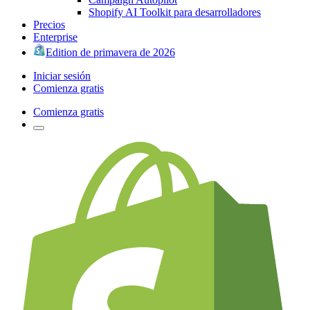
Shopify AI Toolkit para desarrolladores
Precios
Enterprise
Edition de primavera de 2026
Iniciar sesión
Comienza gratis
Comienza gratis