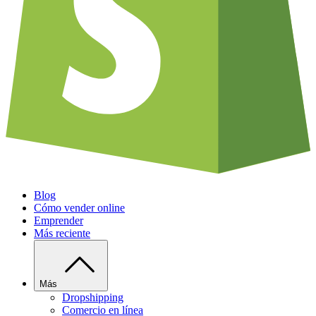
Blog
Cómo vender online
Emprender
Más reciente
Más
Dropshipping
Comercio en línea