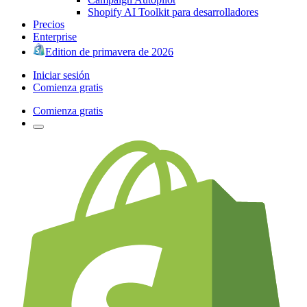
Shopify AI Toolkit para desarrolladores
Precios
Enterprise
Edition de primavera de 2026
Iniciar sesión
Comienza gratis
Comienza gratis