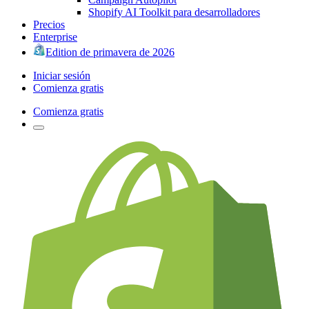
Shopify AI Toolkit para desarrolladores
Precios
Enterprise
Edition de primavera de 2026
Iniciar sesión
Comienza gratis
Comienza gratis