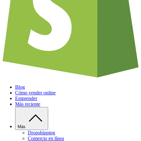
Blog
Cómo vender online
Emprender
Más reciente
Más
Dropshipping
Comercio en línea