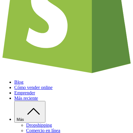
Blog
Cómo vender online
Emprender
Más reciente
Más
Dropshipping
Comercio en línea