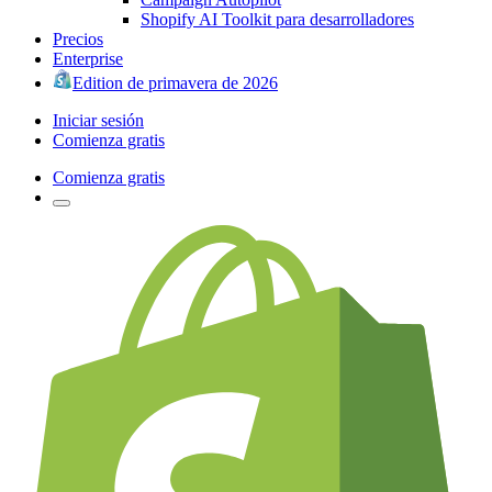
Shopify AI Toolkit para desarrolladores
Precios
Enterprise
Edition de primavera de 2026
Iniciar sesión
Comienza gratis
Comienza gratis