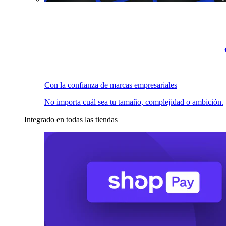
Con la confianza de marcas empresariales
No importa cuál sea tu tamaño, complejidad o ambición.
Integrado en todas las tiendas