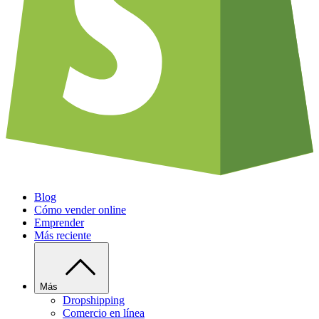
Blog
Cómo vender online
Emprender
Más reciente
Más
Dropshipping
Comercio en línea