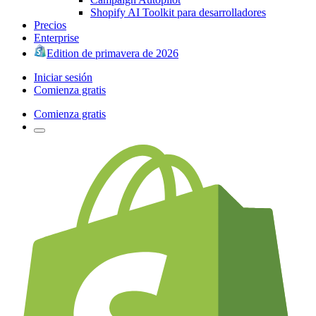
Shopify AI Toolkit para desarrolladores
Precios
Enterprise
Edition de primavera de 2026
Iniciar sesión
Comienza gratis
Comienza gratis