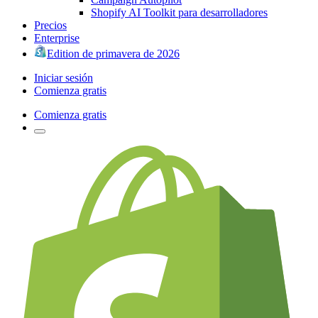
Shopify AI Toolkit para desarrolladores
Precios
Enterprise
Edition de primavera de 2026
Iniciar sesión
Comienza gratis
Comienza gratis