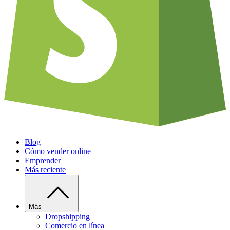
Blog
Cómo vender online
Emprender
Más reciente
Más
Dropshipping
Comercio en línea