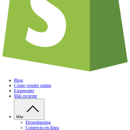
Blog
Cómo vender online
Emprender
Más reciente
Más
Dropshipping
Comercio en línea