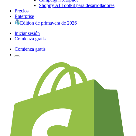
Shopify AI Toolkit para desarrolladores
Precios
Enterprise
Edition de primavera de 2026
Iniciar sesión
Comienza gratis
Comienza gratis