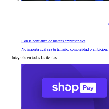
Con la confianza de marcas empresariales
No importa cuál sea tu tamaño, complejidad o ambición.
Integrado en todas las tiendas