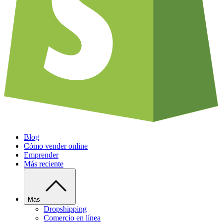
Blog
Cómo vender online
Emprender
Más reciente
Más
Dropshipping
Comercio en línea