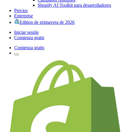
Shopify AI Toolkit para desarrolladores
Precios
Enterprise
Edition de primavera de 2026
Iniciar sesión
Comienza gratis
Comienza gratis