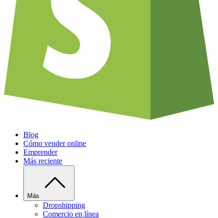
Blog
Cómo vender online
Emprender
Más reciente
Más
Dropshipping
Comercio en línea