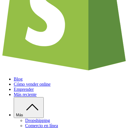
Blog
Cómo vender online
Emprender
Más reciente
Más
Dropshipping
Comercio en línea