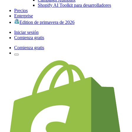
Shopify AI Toolkit para desarrolladores
Precios
Enterprise
Edition de primavera de 2026
Iniciar sesión
Comienza gratis
Comienza gratis