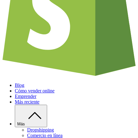
Blog
Cómo vender online
Emprender
Más reciente
Más
Dropshipping
Comercio en línea