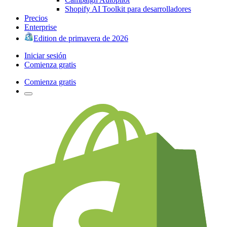
Shopify AI Toolkit para desarrolladores
Precios
Enterprise
Edition de primavera de 2026
Iniciar sesión
Comienza gratis
Comienza gratis