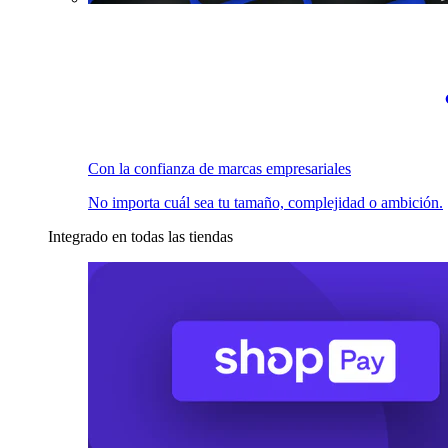
Con la confianza de marcas empresariales
No importa cuál sea tu tamaño, complejidad o ambición.
Integrado en todas las tiendas