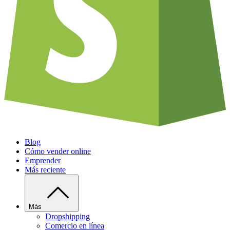
Blog
Cómo vender online
Emprender
Más reciente
Más
Dropshipping
Comercio en línea