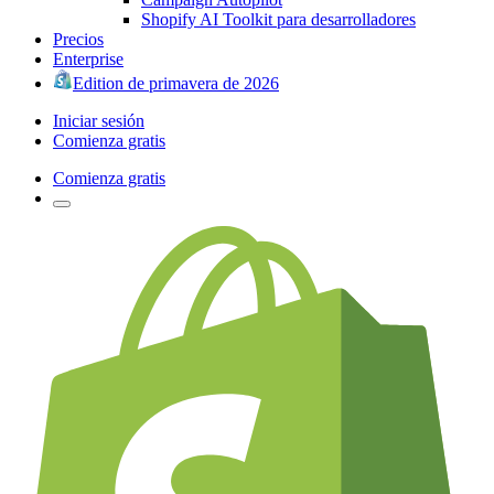
Shopify AI Toolkit para desarrolladores
Precios
Enterprise
Edition de primavera de 2026
Iniciar sesión
Comienza gratis
Comienza gratis