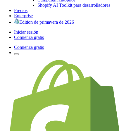
Shopify AI Toolkit para desarrolladores
Precios
Enterprise
Edition de primavera de 2026
Iniciar sesión
Comienza gratis
Comienza gratis