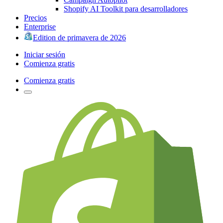
Shopify AI Toolkit para desarrolladores
Precios
Enterprise
Edition de primavera de 2026
Iniciar sesión
Comienza gratis
Comienza gratis