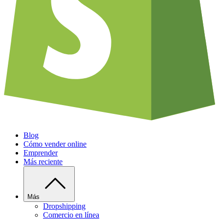
Blog
Cómo vender online
Emprender
Más reciente
Más
Dropshipping
Comercio en línea