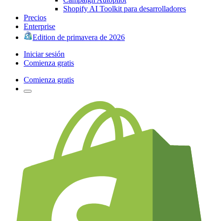
Shopify AI Toolkit para desarrolladores
Precios
Enterprise
Edition de primavera de 2026
Iniciar sesión
Comienza gratis
Comienza gratis