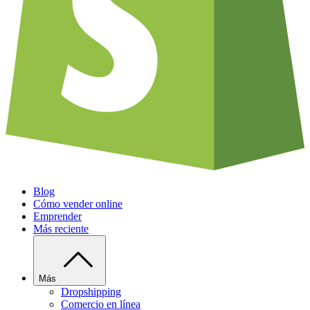
Blog
Cómo vender online
Emprender
Más reciente
Más
Dropshipping
Comercio en línea