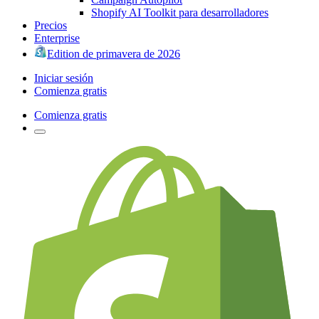
Shopify AI Toolkit para desarrolladores
Precios
Enterprise
Edition de primavera de 2026
Iniciar sesión
Comienza gratis
Comienza gratis