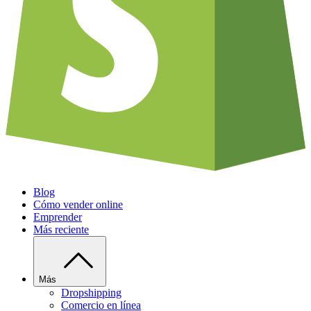
Blog
Cómo vender online
Emprender
Más reciente
Más
Dropshipping
Comercio en línea