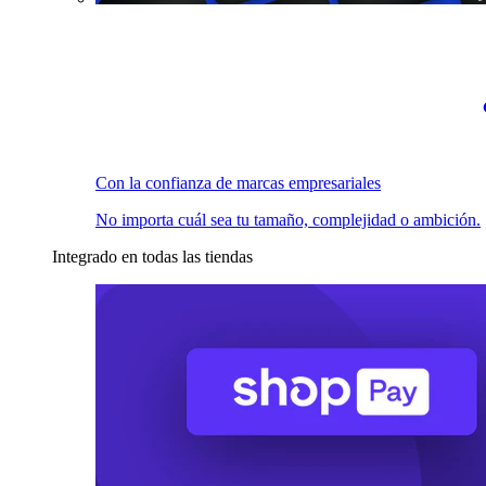
Con la confianza de marcas empresariales
No importa cuál sea tu tamaño, complejidad o ambición.
Integrado en todas las tiendas